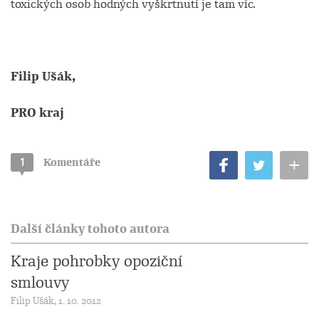
toxických osob hodných vyškrtnutí je tam víc.
Filip Ušák,
PRO kraj
+
1
Komentáře
Další články tohoto autora
Kraje pohrobky opoziční
smlouvy
Filip Ušák, 1. 10. 2012