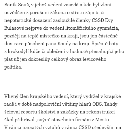
Baník Souš, v jehož vedení zasedá a kde byl vloni
usvědčen z porušení zákona o střetu zájmů, či
nepotistické dosazení zasloužilé členky ČSSD Evy
Bulasové nejprve do vedení litoměřického gymnázia,
později na teplé místečko na kraji, jsou jen částečné
ilustrace působení pana Koudy na kraji. Špičaté boty
z krokodýlí kůže či oblečení v hodnotě přesahující jeho
plat už jen dokreslily celkový obraz levicového
politika.
Vlivný člen krajského vedení, který vydržel v krajské
radě i v době nadpoloviční většiny hlasů ODS. Tehdy
šéfoval resortu školství a zakázky na rekonstrukci
škol přihrával „svým“ stavebním firmám z Mostu.
V rámci napjatých vztahů v rámci ČSSD především na