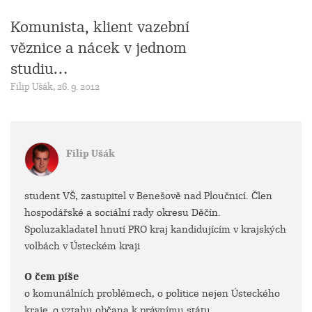
Komunista, klient vazební
věznice a nácek v jednom
studiu…
Filip Ušák, 26. 9. 2012
Filip Ušák
student VŠ, zastupitel v Benešově nad Ploučnicí. Člen
hospodářské a sociální rady okresu Děčín.
Spoluzakladatel hnutí PRO kraj kandidujícím v krajských
volbách v Ústeckém kraji
O čem píše
o komunálních problémech, o politice nejen Ústeckého
kraje, o vztahu občana k právnímu státu