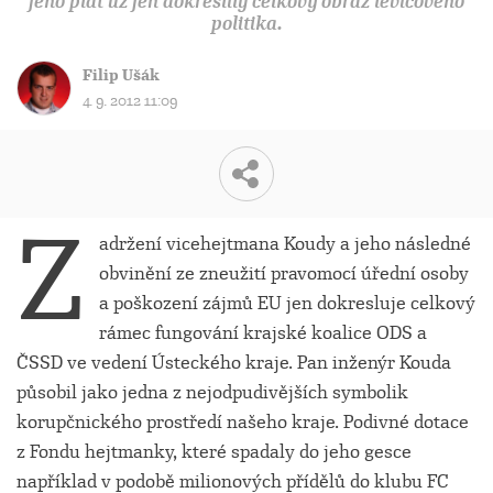
jeho plat už jen dokreslily celkový obraz levicového
politika.
Filip Ušák
4. 9. 2012 11:09
Z
adržení vicehejtmana Koudy a jeho následné
obvinění ze zneužití pravomocí úřední osoby
a poškození zájmů EU jen dokresluje celkový
rámec fungování krajské koalice ODS a
ČSSD ve vedení Ústeckého kraje. Pan inženýr Kouda
působil jako jedna z nejodpudivějších symbolik
korupčnického prostředí našeho kraje. Podivné dotace
z Fondu hejtmanky, které spadaly do jeho gesce
například v podobě milionových přídělů do klubu FC