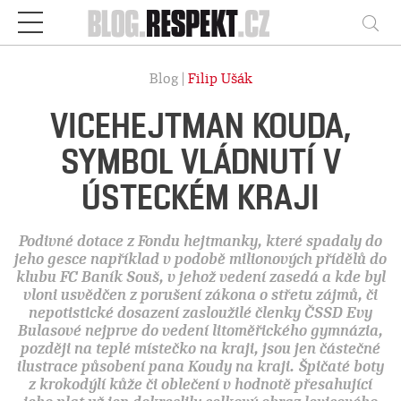
Respekt
Vy
Blog |
Filip Ušák
VICEHEJTMAN KOUDA,
SYMBOL VLÁDNUTÍ V
ÚSTECKÉM KRAJI
Podivné dotace z Fondu hejtmanky, které spadaly do
jeho gesce například v podobě milionových přídělů do
klubu FC Baník Souš, v jehož vedení zasedá a kde byl
vloni usvědčen z porušení zákona o střetu zájmů, či
nepotistické dosazení zasloužilé členky ČSSD Evy
Bulasové nejprve do vedení litoměřického gymnázia,
později na teplé místečko na kraji, jsou jen částečné
ilustrace působení pana Koudy na kraji. Špičaté boty
z krokodýlí kůže či oblečení v hodnotě přesahující